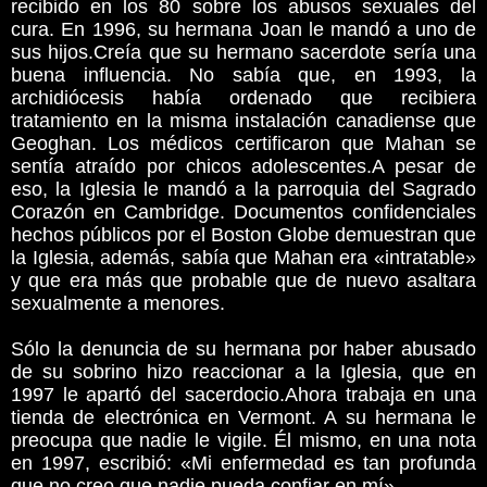
recibido en los 80 sobre los abusos sexuales del
cura. En 1996, su hermana Joan le mandó a uno de
sus hijos.Creía que su hermano sacerdote sería una
buena influencia. No sabía que, en 1993, la
archidiócesis había ordenado que recibiera
tratamiento en la misma instalación canadiense que
Geoghan. Los médicos certificaron que Mahan se
sentía atraído por chicos adolescentes.A pesar de
eso, la Iglesia le mandó a la parroquia del Sagrado
Corazón en Cambridge. Documentos confidenciales
hechos públicos por el Boston Globe demuestran que
la Iglesia, además, sabía que Mahan era «intratable»
y que era más que probable que de nuevo asaltara
sexualmente a menores.
Sólo la denuncia de su hermana por haber abusado
de su sobrino hizo reaccionar a la Iglesia, que en
1997 le apartó del sacerdocio.Ahora trabaja en una
tienda de electrónica en Vermont. A su hermana le
preocupa que nadie le vigile. Él mismo, en una nota
en 1997, escribió: «Mi enfermedad es tan profunda
que no creo que nadie pueda confiar en mí».