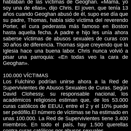
hablaban de las víctimas de Geoghan. «Mamá, yo
soy una de ellas», dijo Chris. El joven, que tenía 13
años cuando Geoghan abusó de él, supo ese día que
su padre, Thomas, había sido víctima del reverendo
Porter, el cura pederasta más famoso en Boston
hasta aquella fecha. A padre e hijo les unía ahora
saberse víctimas de abusos sexuales de curas con
30 años de diferencia. Thomas sigue creyendo que la
Iglesia hace una buena labor. Chris nunca volvió a
pisar una parroquia: «En todas veo la cara de
Geoghan».
100.000 VÍCTIMAS
Los Fulchino podrían unirse ahora a la Red de
Supervivientes de Abusos Sexuales de Curas. Según
David Clohessy, su responsable nacional, los
académicos religiosos estiman que, de los 53.000
curas católicos de EEUU, entre el 2 y el 10% puede
ser pedófilo.El número de víctimas se ha estimado en
unas 100.000. La Red de Supervivientes tiene 3.400
miembros. En todo el país, hay 1.500 querellas
contra curas católicos por abusos sexuales.