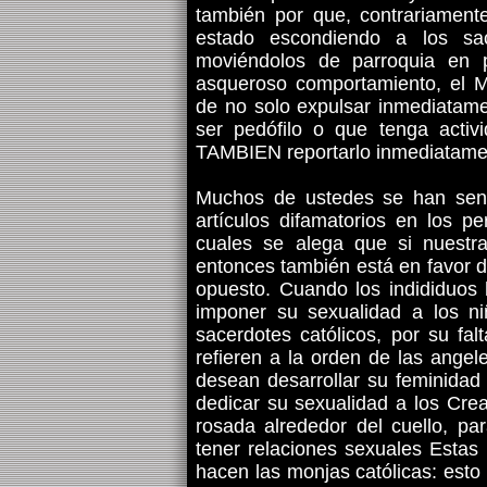
también por que, contrariamente 
estado escondiendo a los sac
moviéndolos de parroquia en 
asqueroso comportamiento, el Mo
de no solo expulsar inmediatam
ser pedófilo o que tenga acti
TAMBIEN reportarlo inmediatament
Muchos de ustedes se han senti
artículos difamatorios en los pe
cuales se alega que si nuestra 
entonces también está en favor d
opuesto. Cuando los indididuos 
imponer su sexualidad a los n
sacerdotes católicos, por su fal
refieren a la orden de las ange
desean desarrollar su feminidad
dedicar su sexualidad a los Cre
rosada alrededor del cuello, p
tener relaciones sexuales Estas 
hacen las monjas católicas: esto