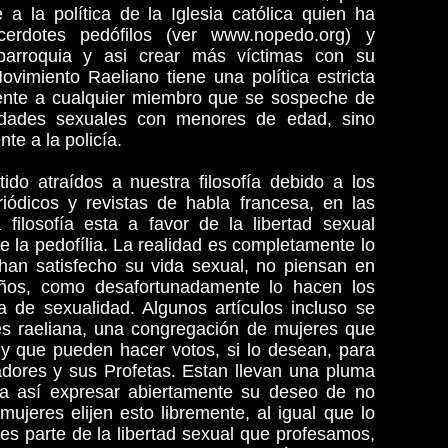
a la política de la Iglesia católica quien ha
erdotes pedófilos (ver www.nopedo.org) y
parroquia y asi crear más víctimas con su
vimiento Raeliano tiene una política estricta
ente a cualquier miembro que se sospeche de
vidades sexuales con menores de edad, sino
e a la policía.
do atraídos a nuestra filosofía debido a los
riódicos y revistas de habla francesa, en las
filosofía esta a favor de la libertad sexual
e la pedofília. La realidad es completamente lo
han satisfecho su vida sexual, no piensan en
iños, como desafortunadamente lo hacen los
ta de sexualidad. Algunos artículos incluso se
les raeliana, una congregación de mujeres que
 y que pueden hacer votos, si lo desean, para
adores y sus Profetas. Estan llevan una pluma
ara así expresar abiertamente su deseo de no
mujeres elijen esto libremente, al igual que lo
 es parte de la libertad sexual que profesamos,