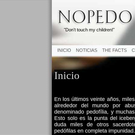
"Don't touch my children!"
INICIO
NOTICIAS
THE FACTS
C
Inicio
En los últimos veinte años, mile
alrededor del mundo por abu
denominado pedofília, y muchas
Esto solo es la punta del icebe
duda miles de otros sacerdote
pedófilas en completa impunidad.