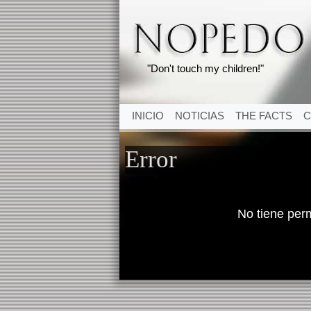
"Don't touch my children!"
INICIO
NOTICIAS
THE FACTS
C
Error
No tiene per