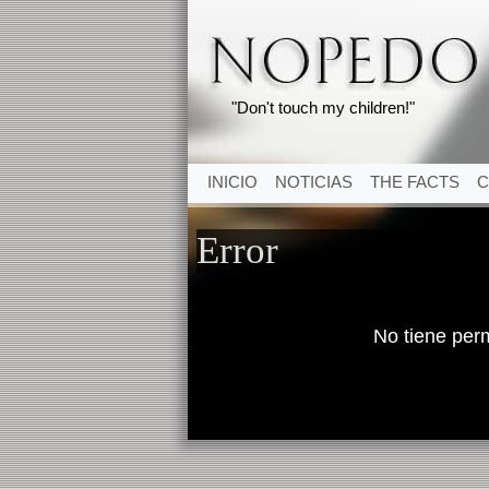
"Don't touch my children!"
INICIO
NOTICIAS
THE FACTS
C
Error
No tiene per